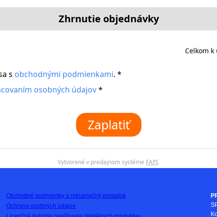
Zhrnutie objednávky
Celkom k 
sa s
obchodnými podmienkami
. *
acovaním osobných údajov
*
Zaplatiť
Vytvorené v predajnom systéme
FAPI
.
Obchodné podmienky a reklamačný poriadok
P
SP
Ochrana osobných údajov
Ko
Licenčná dohoda používania digitálnych produktov