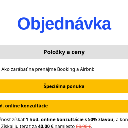
Objednávka
Položky a ceny
 Ako zarábať na prenájme Booking a Airbnb
Špeciálna ponuka
d. online konzultácie
žnosť získať
1 hod. online konzultácie
s 50% zľavou,
a kon
Získaj ju teraz za
40,00 €
namiesto
80,00 €
.