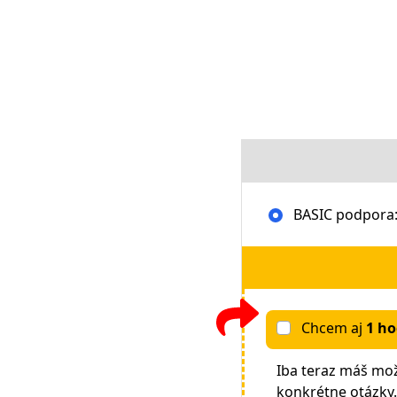
BASIC podpora:
Chcem aj
1 ho
Iba teraz máš mo
konkrétne otázky. 