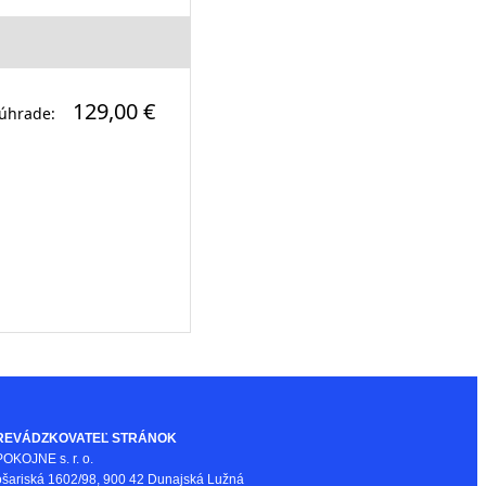
129,00 €
úhrade:
REVÁDZKOVATEĽ STRÁNOK
OKOJNE s. r. o.
šariská 1602/98, 900 42 Dunajská Lužná