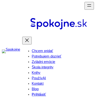
Prejsť
na
obsah
Chcem pridať
Potrebujem dozrieť
Zvládni emócie
Škola integrity
Knihy
PoužívAI
Kontakt
Blog
Prihlásiť