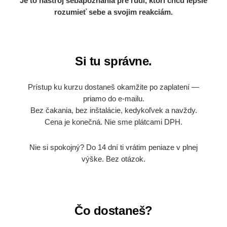
Je to nástroj sebapoznania pre ľudí, ktorí chcú lepšie
rozumieť sebe a svojim reakciám.
Si tu správne.
Prístup ku kurzu dostaneš okamžite po zaplatení —
priamo do e-mailu.
Bez čakania, bez inštalácie, kedykoľvek a navždy.
Cena je konečná. Nie sme plátcami DPH.
Nie si spokojný? Do 14 dní ti vrátim peniaze v plnej
výške. Bez otázok.
Čo dostaneš?