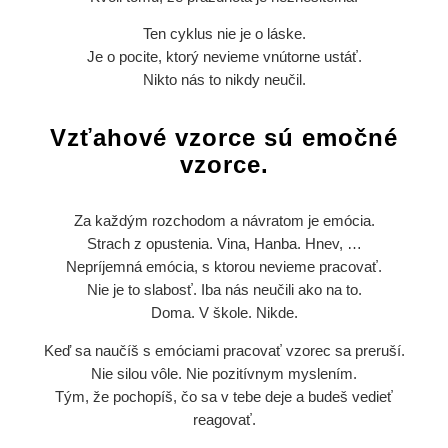
Ten cyklus nie je o láske.
Je o pocite, ktorý nevieme vnútorne ustáť.
Nikto nás to nikdy neučil.
Vzťahové vzorce sú emočné
vzorce.
Za každým rozchodom a návratom je emócia.
Strach z opustenia. Vina, Hanba. Hnev, …
Nepríjemná emócia, s ktorou nevieme pracovať.
Nie je to slabosť. Iba nás neučili ako na to.
Doma. V škole. Nikde.
Keď sa naučíš s emóciami pracovať vzorec sa preruší.
Nie silou vôle. Nie pozitívnym myslením.
Tým, že pochopíš, čo sa v tebe deje a budeš vedieť
reagovať.