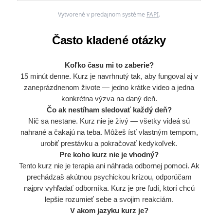
Vytvorené v predajnom systéme
FAPI
.
Často kladené otázky
Koľko času mi to zaberie?
15 minút denne. Kurz je navrhnutý tak, aby fungoval aj v
zaneprázdnenom živote — jedno krátke video a jedna
konkrétna výzva na daný deň.
Čo ak nestíham sledovať každý deň?
Nič sa nestane. Kurz nie je živý — všetky videá sú
nahrané a čakajú na teba. Môžeš ísť vlastným tempom,
urobiť prestávku a pokračovať kedykoľvek.
Pre koho kurz nie je vhodný?
Tento kurz nie je terapia ani náhrada odbornej pomoci. Ak
prechádzaš akútnou psychickou krízou, odporúčam
najprv vyhľadať odborníka. Kurz je pre ľudí, ktorí chcú
lepšie rozumieť sebe a svojim reakciám.
V akom jazyku kurz je?