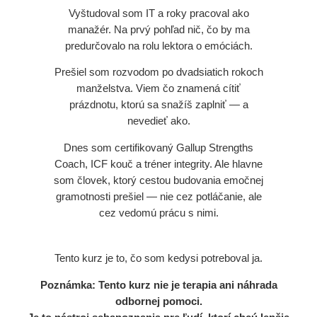
Vyštudoval som IT a roky pracoval ako
manažér. Na prvý pohľad nič, čo by ma
predurčovalo na rolu lektora o emóciách.
Prešiel som rozvodom po dvadsiatich rokoch
manželstva. Viem čo znamená cítiť
prázdnotu, ktorú sa snažíš zaplniť — a
nevedieť ako.
Dnes som certifikovaný Gallup Strengths
Coach, ICF kouč a tréner integrity. Ale hlavne
som človek, ktorý cestou budovania emočnej
gramotnosti prešiel — nie cez potláčanie, ale
cez vedomú prácu s nimi.
Tento kurz je to, čo som kedysi potreboval ja.
Poznámka: Tento kurz nie je terapia ani náhrada
odbornej pomoci.