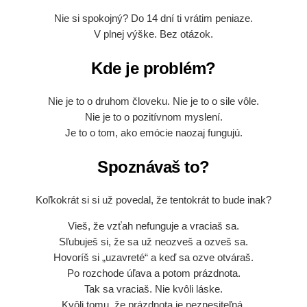
Nie si spokojný? Do 14 dní ti vrátim peniaze.
V plnej výške. Bez otázok.
Kde je problém?
Nie je to o druhom človeku. Nie je to o sile vôle.
Nie je to o pozitívnom myslení.
Je to o tom, ako emócie naozaj fungujú.
Spoznávaš to?
Koľkokrát si si už povedal, že tentokrát to bude inak?
Vieš, že vzťah nefunguje a vraciaš sa.
Sľubuješ si, že sa už neozveš a ozveš sa.
Hovoríš si „uzavreté“ a keď sa ozve otváraš.
Po rozchode úľava a potom prázdnota.
Tak sa vraciaš. Nie kvôli láske.
Kvôli tomu, že prázdnota je neznesiteľná.