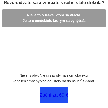
Rozchádzate sa a vraciate k sebe stále dokola?
Nie je to o láske, ktorá sa vracia.
Je to o emóciách, ktorým sa vyhýbaš.
Nie si slabý. Nie si závislý na inom človeku.
Je to len emočný vzorec, ktorý sa dá naučiť zvládať.
Začni za 69 €