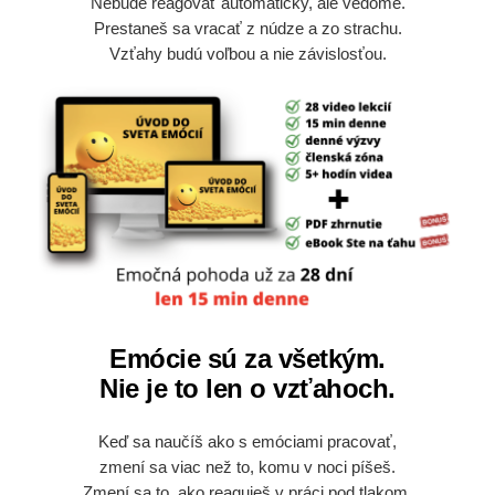
Nebude reagovať automaticky, ale vedome.
Prestaneš sa vracať z núdze a zo strachu.
Vzťahy budú voľbou a nie závislosťou.
Emócie sú za všetkým.
Nie je to len o vzťahoch.
Keď sa naučíš ako s emóciami pracovať,
zmení sa viac než to, komu v noci píšeš.
Zmení sa to, ako reaguješ v práci pod tlakom.