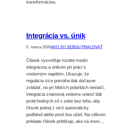
transformáciou.
Integrácia vs. únik
5. marca 2026
AKO SO SEBOU PRACOVAŤ
Článok vysvetľuje rozdiel medzi
integráciou a únikom pri práci s
vnútorným napätím. Ukazuje, že
regulácia síce pomáha tlak dočasne
zvládať, no pri hlbších polaritách nestačí.
Integrácia znamená vedome uniesť tlak
protichodných síl v sebe bez toho, aby
človek jednej z nich automaticky
podľahol alebo pred ňou ušiel. Na citlivom
príklade článok približuje, ako sa mení…